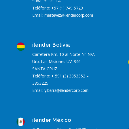
Suba. BOGOTÁ
Teléfono: +57 (1) 749 5729
Email:
mestevez@ilendercorp.com
ilender Bolivia
Carretera Km. 10 al Norte N° N/A.
Urb. Las Misiones UV. 346
SANTA CRUZ
Teléfono: + 591 (3) 3853352 –
3853225
Email:
yibarra@ilendercorp.com
ilender México