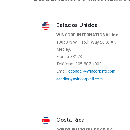
Estados Unidos
WINCORP INTERNATIONAL Inc.
10050 N.W. 116th Way Suite # 9
Medley,
Florida 33178
Teléfono: 305-887-4000
Email:
ccondell@wincorpintl.com
aandino@wincorpintl.com
Costa Rica
AGROSUPLIDORES DE CR S.A.