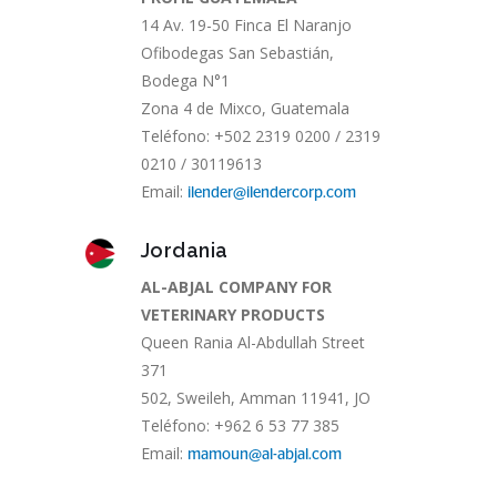
14 Av. 19-50 Finca El Naranjo
Ofibodegas San Sebastián,
Bodega N°1
Zona 4 de Mixco, Guatemala
Teléfono: +502 2319 0200 / 2319
0210 / 30119613
Email:
ilender@ilendercorp.com
Jordania
AL-ABJAL COMPANY FOR
VETERINARY PRODUCTS
Queen Rania Al-Abdullah Street
371
502, Sweileh, Amman 11941, JO
Teléfono: +962 6 53 77 385
Email:
mamoun@al-abjal.com