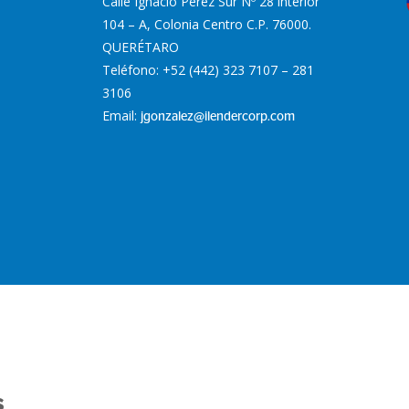
Calle Ignacio Pérez Sur Nº 28 interior
104 – A, Colonia Centro C.P. 76000.
QUERÉTARO
Teléfono: +52 (442) 323 7107 –
281
3106
Email:
jgonzalez@ilendercorp.com
s